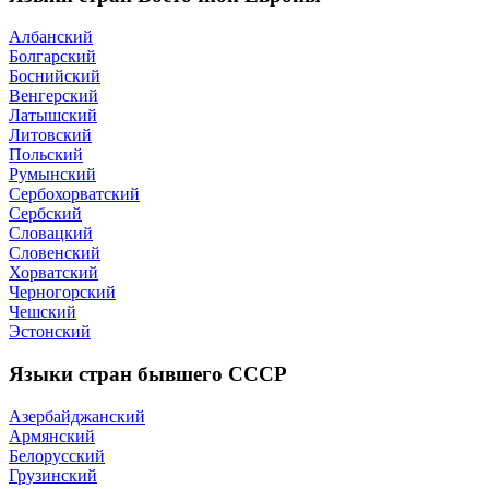
Албанский
Болгарский
Боснийский
Венгерский
Латышский
Литовский
Польский
Румынский
Сербохорватский
Сербский
Словацкий
Словенский
Хорватский
Черногорский
Чешский
Эстонский
Языки стран бывшего СССР
Азербайджанский
Армянский
Белорусский
Грузинский