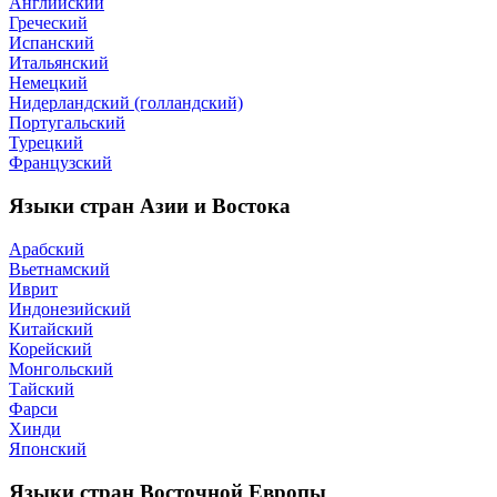
Английский
Греческий
Испанский
Итальянский
Немецкий
Нидерландский (голландский)
Португальский
Турецкий
Французский
Языки стран Азии и Востока
Арабский
Вьетнамский
Иврит
Индонезийский
Китайский
Корейский
Монгольский
Тайский
Фарси
Хинди
Японский
Языки стран Восточной Европы