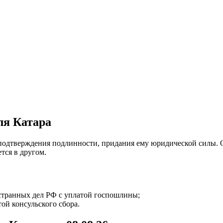
ля Катара
подтверждения подлинности, придания ему юридической силы. О
тся в другом.
странных дел РФ с уплатой госпошлины;
той консульского сбора.