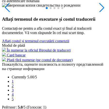
cu autentificare notarială
Aflați termenul de executare și costul traducerii
Contactați-ne pentru a afla costul exact și final al traducerii
documentelor. Vă vom răspunde în cel mai scurt timp.
Aflați costul și termenul executării comenzii
Modul de plată
În numerar la oficiul Biroului de traduceri
Card bancar
Plată fără numerar (pe contul de decontare)
Пожалуйста, оцените полезность и полноту представленной
на странице информации
Currently 5.00/5
1
2
3
4
5
Рейтинг:
5.0
/5 (Голосов:
1
)