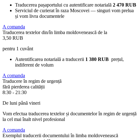
Traducerea pașaportului cu autentificare notarială
2 470 RUB
Serviciul de curierat în raza Moscovei — singuri vom prelua
și vom livra documentele
A comanda
Traducerea textelor din/în limba moldovenească de la
3,50 RUB
pentru 1 cuvânt
Autentificarea notarială a traducerii
1 380 RUB
prețul,
indiferent de volum
A comanda
Traducere în regim de urgență
fără pierderea calității
8:30 - 21:30
De luni până vineri
Vom efectua traducerea textelor și documentelor în regim de urgență
la cel mai înalt nivel profesional
A comanda
Exemplul traducerii documentului în limba moldovenească