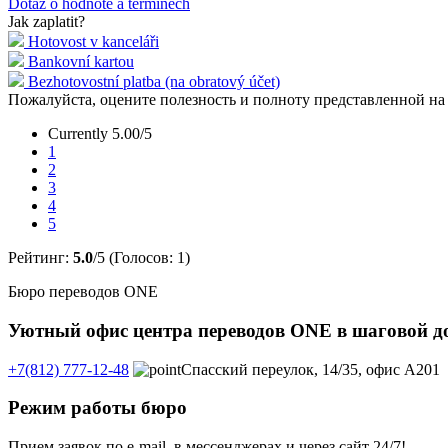
Dotaz o hodnotě a termínech
Jak zaplatit?
Hotovost v kanceláři
Bankovní kartou
Bezhotovostní platba (na obratový účet)
Пожалуйста, оцените полезность и полноту представленной н
Currently 5.00/5
1
2
3
4
5
Рейтинг:
5.0
/5 (Голосов:
1
)
Бюро переводов ONE
Уютный офис центра переводов ONE в шаговой дос
+7(812) 777-12-48
Спасский переулок, 14/35, офис А201
Режим работы бюро
Прием заявок по e-mail, в мессенджерах и через сайт 24/7!