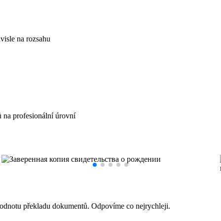
visle na rozsahu
na profesionální úrovní
hodnotu překladu dokumentů. Odpovíme co nejrychleji.