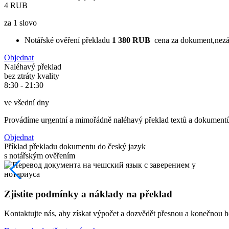
4 RUB
za 1 slovo
Notářské ověření překladu
1 380 RUB
cena za dokument,nezá
Objednat
Naléhavý překlad
bez ztráty kvality
8:30 - 21:30
ve všední dny
Provádíme urgentní a mimořádně naléhavý překlad textů a dokumentů 
Objednat
Příklad překladu dokumentu do český jazyk
s notářským ověřením
Zjistite podmínky a náklady na překlad
Kontaktujte nás, aby získat výpočet a dozvědět přesnou a konečnou 