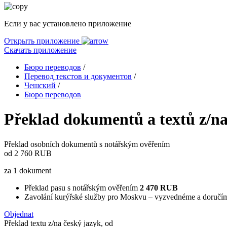
Если у вас установлено приложение
Открыть приложение
Скачать приложение
Бюро переводов
/
Перевод текстов и документов
/
Чешский
/
Бюро переводов
Překlad dokumentů a textů z/na
Překlad osobních dokumentů s notářským ověřením
od
2 760 RUB
za 1 dokument
Překlad pasu s notářským ověřením
2 470 RUB
Zavolání kurýřské služby pro Moskvu – vyzvednéme a doruč
Objednat
Překlad textu z/na český jazyk, od