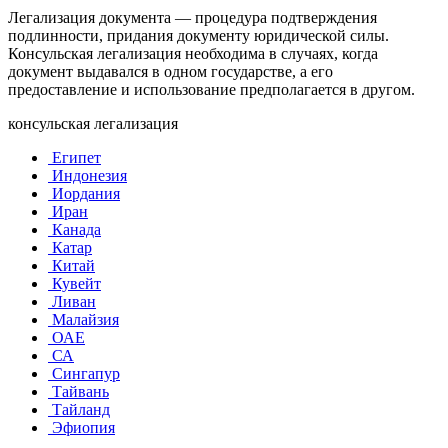
Легализация документа — процедура подтверждения
подлинности, придания документу юридической силы.
Консульская легализация необходима в случаях, когда
документ выдавался в одном государстве, а его
предоставление и использование предполагается в другом.
консульская легализация
Египет
Индонезия
Иордания
Иран
Канада
Катар
Китай
Кувейт
Ливан
Малайзия
ОАЕ
СА
Сингапур
Тайвань
Тайланд
Эфиопия