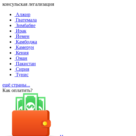
консульская легализация
Алжир
Гватемала
Зимбабве
Ирак
Йемен
Камбоджа
Камерун
Кения
Оман
Пакистан
Сирия
Тунис
ещё страны...
Как оплатить?